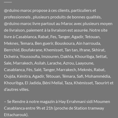
@rduino maroc propose à ces clients, particuliers et
professionnels , plusieurs produits de bonnes qualités,
@rduino maroc livre partout au Maroc avec plusieurs moyen
de livraison, paiement à la livraison est assurée. Notre site
livre à Casablanca, Rabat, Fes, Tanger, Agadir, Tetouan,
Meknes, Temara, Ben guerir, Bouskoura, Ain harrouda,
Berrchid, Boufakrane, Khemisset, Tan tan, Ifrane, Skhirat,
Dcheira, Youssoufia, Imzouren, Dakhla, Khouribga, Settat,
Sale, Marrakech, Asilah, Larache, Azrou, Laayoune,
Casablanca, Fès, Salé, Tanger, Marrakech, Meknès, Rabat,
Oujda, Kénitra, Agadir, Tétouan, Témara, Safi, Mohammédia,
Khouribga, El Jadida, Béni Mellal, Taza, Khémisset, Taourirt et
d’autres villes.
– Se Rendre à notre magazin à Hay Errahmani sidi Moumen
Casablanca entre 9h et 21h (proche de Station tramway
Ettacharouk).