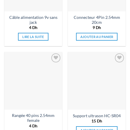
Câble alimentation 9v sans
Connecteur 4Pin 2.54mm
jack
20cm
4
Dh
9
Dh
LIRE LA SUITE
AJOUTER AU PANIER
Ajouter
Ajouter
à la liste
à la liste
de
de
souhaits
souhaits
Rangée 40 pins 2.54mm
Support ultrason HC-SR04
female
15
Dh
4
Dh