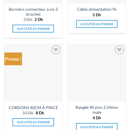
Borniers connecteur à vis 2
Câble alimentation 9v
broches
5
Dh
3
Dh
Le
2
Dh
Le
prix
prix
AJOUTER AU PANIER
initial
actuel
AJOUTER AU PANIER
était :
est :
3 Dh.
2 Dh.
Promo !
Ajouter
Ajouter
à la liste
à la liste
de
de
souhaits
souhaits
Rangée 40 pins 2.54mm
CORDONS 40CM À PINCE
male
10
Dh
Le
8
Dh
Le
prix
prix
4
Dh
initial
actuel
AJOUTER AU PANIER
était :
est :
AJOUTER AU PANIER
10 Dh.
8 Dh.