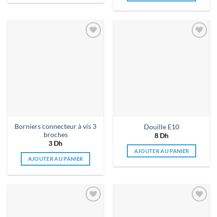
Ajouter
Ajouter
à la liste
à la liste
de
de
souhaits
souhaits
Borniers connecteur à vis 3
Douille E10
broches
8
Dh
3
Dh
AJOUTER AU PANIER
AJOUTER AU PANIER
Ajouter
Ajouter
à la liste
à la liste