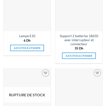
de
de
souhaits
souhaits
Support 2 batteries 18650
Lampe E10
avec interrupteur et
6
Dh
connecteur
AJOUTER AU PANIER
35
Dh
AJOUTER AU PANIER
Ajouter
Ajouter
à la liste
à la liste
de
de
souhaits
souhaits
RUPTURE DE STOCK