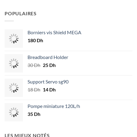
POPULAIRES
Borniers vis Shield MEGA
180
Dh
Breadboard Holder
30
Dh
Le
25
Dh
Le
prix
prix
initial
actuel
Support Servo sg90
était :
est :
18
Dh
Le
14
Dh
Le
30 Dh.
25 Dh.
prix
prix
initial
actuel
Pompe miniature 120L/h
était :
est :
35
Dh
18 Dh.
14 Dh.
LES MIEUX NOTÉS