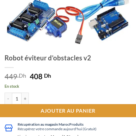
Robot éviteur d’obstacles v2
449
Le
408
Le
Dh
Dh
prix
prix
En stock
initial
actuel
quantité de Robot éviteur d'obstacles v2
était :
est :
449 Dh.
408 Dh.
AJOUTER AU PANIER
Récupération au magasin MarocProduits
Récupérez votre commande aujourd'hui (Gratuit)