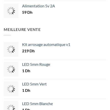
Alimentation 5v 2A
59
Dh
MEILLEURE VENTE
Kit arrosage automatique v1
219
Dh
LED 5mm Rouge
1
Dh
LED 5mm Vert
1
Dh
LED 5mm Blanche
1
Dh