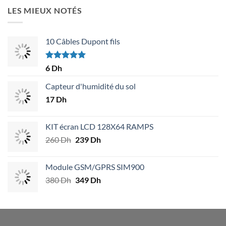
LES MIEUX NOTÉS
10 Câbles Dupont fils
Note
5.00
6
Dh
sur 5
Capteur d'humidité du sol
17
Dh
KIT écran LCD 128X64 RAMPS
260
Dh
Le
239
Dh
Le
prix
prix
initial
actuel
Module GSM/GPRS SIM900
était :
est :
380
Dh
Le
349
Dh
Le
260 Dh.
239 Dh.
prix
prix
initial
actuel
était :
est :
380 Dh.
349 Dh.