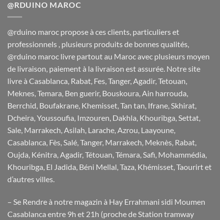
@RDUINO MAROC
@rduino maroc propose à ces clients, particuliers et
professionnels , plusieurs produits de bonnes qualités,
@rduino maroc livre partout au Maroc avec plusieurs moyen
de livraison, paiement à la livraison est assurée. Notre site
livre à Casablanca, Rabat, Fes, Tanger, Agadir, Tetouan,
Meknes, Temara, Ben guerir, Bouskoura, Ain harrouda,
Berrchid, Boufakrane, Khemisset, Tan tan, Ifrane, Skhirat,
Dcheira, Youssoufia, Imzouren, Dakhla, Khouribga, Settat,
Sale, Marrakech, Asilah, Larache, Azrou, Laayoune,
Casablanca, Fès, Salé, Tanger, Marrakech, Meknès, Rabat,
Oujda, Kénitra, Agadir, Tétouan, Témara, Safi, Mohammédia,
Khouribga, El Jadida, Béni Mellal, Taza, Khémisset, Taourirt et
d’autres villes.
– Se Rendre à notre magazin à Hay Errahmani sidi Moumen
Casablanca entre 9h et 21h (proche de Station tramway