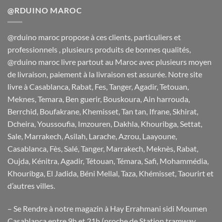
380 Dh.
349 Dh.
@RDUINO MAROC
@rduino maroc propose à ces clients, particuliers et
professionnels , plusieurs produits de bonnes qualités,
@rduino maroc livre partout au Maroc avec plusieurs moyen
de livraison, paiement à la livraison est assurée. Notre site
livre à Casablanca, Rabat, Fes, Tanger, Agadir, Tetouan,
Meknes, Temara, Ben guerir, Bouskoura, Ain harrouda,
Berrchid, Boufakrane, Khemisset, Tan tan, Ifrane, Skhirat,
Dcheira, Youssoufia, Imzouren, Dakhla, Khouribga, Settat,
Sale, Marrakech, Asilah, Larache, Azrou, Laayoune,
Casablanca, Fès, Salé, Tanger, Marrakech, Meknès, Rabat,
Oujda, Kénitra, Agadir, Tétouan, Témara, Safi, Mohammédia,
Khouribga, El Jadida, Béni Mellal, Taza, Khémisset, Taourirt et
d’autres villes.
– Se Rendre à notre magazin à Hay Errahmani sidi Moumen
Casablanca entre 9h et 21h (proche de Station tramway