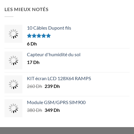
LES MIEUX NOTÉS
10 Câbles Dupont fils
Note
5.00
6
Dh
sur 5
Capteur d'humidité du sol
17
Dh
KIT écran LCD 128X64 RAMPS
260
Dh
Le
239
Dh
Le
prix
prix
initial
actuel
Module GSM/GPRS SIM900
était :
est :
380
Dh
Le
349
Dh
Le
260 Dh.
239 Dh.
prix
prix
initial
actuel
était :
est :