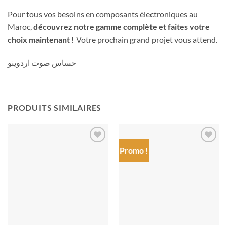
Pour tous vos besoins en composants électroniques au
Maroc,
découvrez notre gamme complète et faites votre
choix maintenant !
Votre prochain grand projet vous attend.
حساس صوت اردوينو
PRODUITS SIMILAIRES
Promo !
Ajouter
Ajouter
à la liste
à la liste
de
de
souhaits
souhaits