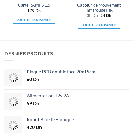
Capteur de Mouvement
Carte RAMPS 1.5
infrarouge PIR
179
Dh
30
Dh
Le
24
Dh
Le
prix
prix
AJOUTER AU PANIER
initial
actuel
AJOUTER AU PANIER
était :
est :
30 Dh.
24 Dh.
DERNIER PRODUITS
Plaque PCB double face 20x15cm
60
Dh
Alimentation 12v 2A
59
Dh
Robot Bipede Bionique
420
Dh