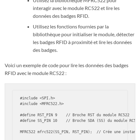
Utilisez la bibliothèque MFRC522 pour
interagir avec le module RC522 et lire les
données des badges RFID.
Utilisez les fonctions fournies par la
bibliothèque pour initialiser le module, détecter
les badges RFID à proximité et lire les données
des badges.
Voici un exemple de code pour lire les données des badges
RFID avec le module RC522 :
#
include
<SPI.h>
#
include
<MFRC522.h>
#
define
 RST_PIN 9    // Broche RST du module RC522

#
define
 SS_PIN 10    // Broche SDA (SS) du module RC522
MFRC522 
mfrc522
(SS_PIN, RST_PIN)
;  // Crée une instance