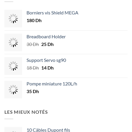
Borniers vis Shield MEGA
180
Dh
Breadboard Holder
30
Dh
Le
25
Dh
Le
prix
prix
initial
actuel
Support Servo sg90
était :
est :
18
Dh
Le
14
Dh
Le
30 Dh.
25 Dh.
prix
prix
initial
actuel
Pompe miniature 120L/h
était :
est :
35
Dh
18 Dh.
14 Dh.
LES MIEUX NOTÉS
10 Câbles Dupont fils