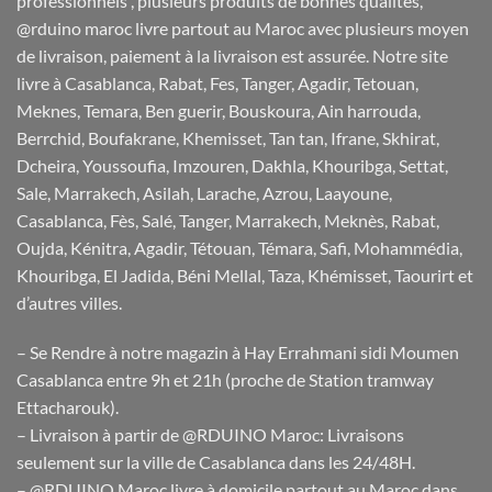
professionnels , plusieurs produits de bonnes qualités,
@rduino maroc livre partout au Maroc avec plusieurs moyen
de livraison, paiement à la livraison est assurée. Notre site
livre à Casablanca, Rabat, Fes, Tanger, Agadir, Tetouan,
Meknes, Temara, Ben guerir, Bouskoura, Ain harrouda,
Berrchid, Boufakrane, Khemisset, Tan tan, Ifrane, Skhirat,
Dcheira, Youssoufia, Imzouren, Dakhla, Khouribga, Settat,
Sale, Marrakech, Asilah, Larache, Azrou, Laayoune,
Casablanca, Fès, Salé, Tanger, Marrakech, Meknès, Rabat,
Oujda, Kénitra, Agadir, Tétouan, Témara, Safi, Mohammédia,
Khouribga, El Jadida, Béni Mellal, Taza, Khémisset, Taourirt et
d’autres villes.
– Se Rendre à notre magazin à Hay Errahmani sidi Moumen
Casablanca entre 9h et 21h (proche de Station tramway
Ettacharouk).
– Livraison à partir de @RDUINO Maroc: Livraisons
seulement sur la ville de Casablanca dans les 24/48H.
– @RDUINO Maroc livre à domicile partout au Maroc dans