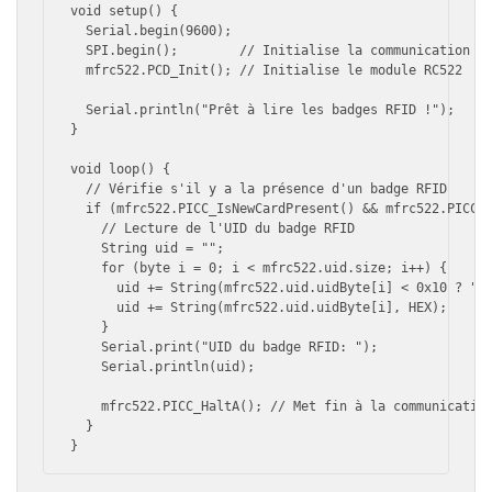
void
setup
()
 {

  Serial.begin(9600);

  SPI.begin();        // Initialise la communication SP
  mfrc522.PCD_Init(); // Initialise le module RC522

  Serial.println("Prêt à lire les badges RFID !");

}

void
loop
()
 {

  // Vérifie s'il y a la présence d'un badge RFID

  if (mfrc522.PICC_IsNewCardPresent() && mfrc522.PICC_R
    // Lecture de l'UID du badge RFID

    String uid = "";

    for (byte i = 0; i < mfrc522.uid.size; i++) {

      uid += String(mfrc522.uid.uidByte[i] < 0x10 ? "0"
      uid += String(mfrc522.uid.uidByte[i], HEX);

    }

    Serial.print("UID du badge RFID: ");

    Serial.println(uid);

    mfrc522.PICC_HaltA(); // Met fin à la communication
  }
