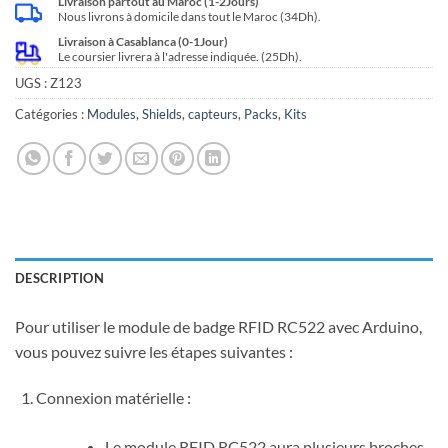
Livraison partout au Maroc (1-2Jours)
Nous livrons à domicile dans tout le Maroc (34Dh).
Livraison à Casablanca (0-1Jour)
Le coursier livrera à l'adresse indiquée. (25Dh).
UGS :
Z123
Catégories :
Modules, Shields, capteurs
,
Packs, Kits
DESCRIPTION
Pour utiliser le module de badge RFID RC522 avec Arduino,
vous pouvez suivre les étapes suivantes :
Connexion matérielle :
Le module RFID RC522 aura plusieurs broches,