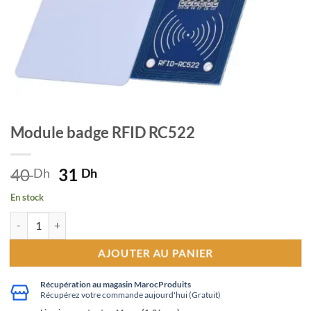
Module badge RFID RC522
40
Le
31
Le
Dh
Dh
prix
prix
En stock
initial
actuel
quantité de Module badge RFID RC522
était :
est :
40 Dh.
31 Dh.
AJOUTER AU PANIER
Récupération au magasin MarocProduits
Récupérez votre commande aujourd'hui (Gratuit)