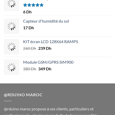
Note
5.00
6
Dh
sur 5
Capteur d'humidité du sol
17
Dh
KIT écran LCD 128X64 RAMPS
260
Dh
Le
239
Dh
Le
prix
prix
initial
actuel
Module GSM/GPRS SIM900
était :
est :
380
Dh
Le
349
Dh
Le
260 Dh.
239 Dh.
prix
prix
initial
actuel
était :
est :
380 Dh.
349 Dh.
@RDUINO MAROC
@rduino maroc propose à ces clients, particuliers et