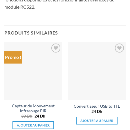
module RC522.
PRODUITS SIMILAIRES
Promo !
Ajouter
Ajouter
à la liste
à la liste
de
de
souhaits
souhaits
Capteur de Mouvement
Convertisseur USB to TTL
infrarouge PIR
24
Dh
30
Dh
Le
24
Dh
Le
prix
prix
AJOUTER AU PANIER
initial
actuel
AJOUTER AU PANIER
était :
est :