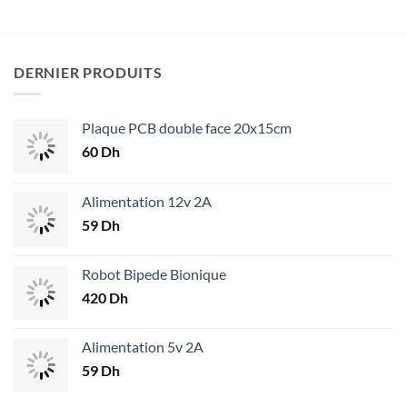
30 Dh.
24 Dh.
DERNIER PRODUITS
Plaque PCB double face 20x15cm
60
Dh
Alimentation 12v 2A
59
Dh
Robot Bipede Bionique
420
Dh
Alimentation 5v 2A
59
Dh