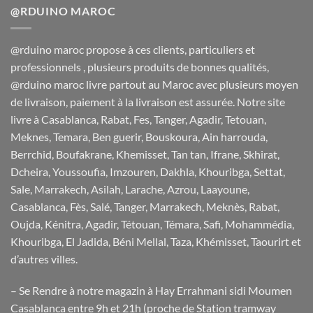
@RDUINO MAROC
@rduino maroc propose à ces clients, particuliers et
professionnels , plusieurs produits de bonnes qualités,
@rduino maroc livre partout au Maroc avec plusieurs moyen
de livraison, paiement à la livraison est assurée. Notre site
livre à Casablanca, Rabat, Fes, Tanger, Agadir, Tetouan,
Meknes, Temara, Ben guerir, Bouskoura, Ain harrouda,
Berrchid, Boufakrane, Khemisset, Tan tan, Ifrane, Skhirat,
Dcheira, Youssoufia, Imzouren, Dakhla, Khouribga, Settat,
Sale, Marrakech, Asilah, Larache, Azrou, Laayoune,
Casablanca, Fès, Salé, Tanger, Marrakech, Meknès, Rabat,
Oujda, Kénitra, Agadir, Tétouan, Témara, Safi, Mohammédia,
Khouribga, El Jadida, Béni Mellal, Taza, Khémisset, Taourirt et
d’autres villes.
– Se Rendre à notre magazin à Hay Errahmani sidi Moumen
Casablanca entre 9h et 21h (proche de Station tramway