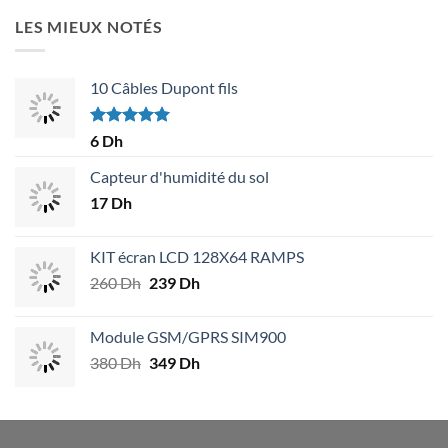
LES MIEUX NOTÉS
10 Câbles Dupont fils
Note
5.00
6
Dh
sur 5
Capteur d'humidité du sol
17
Dh
KIT écran LCD 128X64 RAMPS
260
Dh
Le
239
Dh
Le
prix
prix
initial
actuel
Module GSM/GPRS SIM900
était :
est :
380
Dh
Le
349
Dh
Le
260 Dh.
239 Dh.
prix
prix
initial
actuel
était :
est :
380 Dh.
349 Dh.