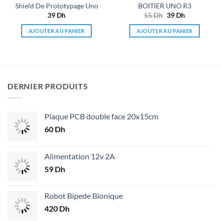
Shield De Prototypage Uno
BOITIER UNO R3
39
Dh
55
Dh
Le
39
Dh
Le
prix
prix
initial
actuel
AJOUTER AU PANIER
AJOUTER AU PANIER
était :
est :
55 Dh.
39 Dh.
DERNIER PRODUITS
Plaque PCB double face 20x15cm
60
Dh
Alimentation 12v 2A
59
Dh
Robot Bipede Bionique
420
Dh