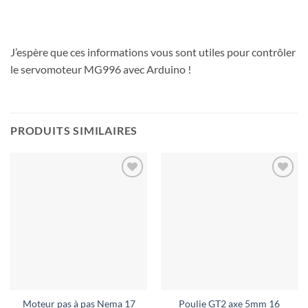
J’espère que ces informations vous sont utiles pour contrôler
le servomoteur MG996 avec Arduino !
PRODUITS SIMILAIRES
Ajouter
Ajouter
à la liste
à la liste
de
de
souhaits
souhaits
Moteur pas à pas Nema 17
Poulie GT2 axe 5mm 16