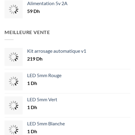
Alimentation 5v 2A
59
Dh
MEILLEURE VENTE
Kit arrosage automatique v1
219
Dh
LED 5mm Rouge
1
Dh
LED 5mm Vert
1
Dh
LED 5mm Blanche
1
Dh