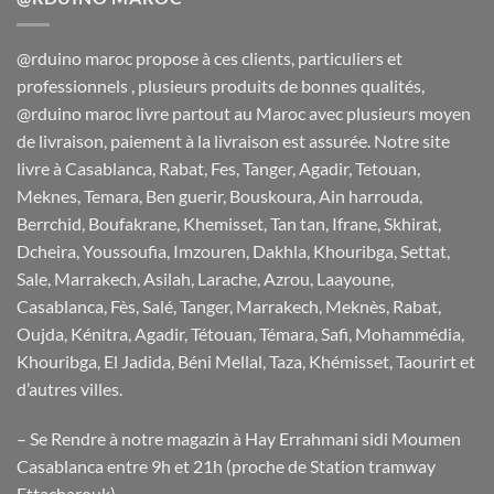
@rduino maroc propose à ces clients, particuliers et
professionnels , plusieurs produits de bonnes qualités,
@rduino maroc livre partout au Maroc avec plusieurs moyen
de livraison, paiement à la livraison est assurée. Notre site
livre à Casablanca, Rabat, Fes, Tanger, Agadir, Tetouan,
Meknes, Temara, Ben guerir, Bouskoura, Ain harrouda,
Berrchid, Boufakrane, Khemisset, Tan tan, Ifrane, Skhirat,
Dcheira, Youssoufia, Imzouren, Dakhla, Khouribga, Settat,
Sale, Marrakech, Asilah, Larache, Azrou, Laayoune,
Casablanca, Fès, Salé, Tanger, Marrakech, Meknès, Rabat,
Oujda, Kénitra, Agadir, Tétouan, Témara, Safi, Mohammédia,
Khouribga, El Jadida, Béni Mellal, Taza, Khémisset, Taourirt et
d’autres villes.
– Se Rendre à notre magazin à Hay Errahmani sidi Moumen
Casablanca entre 9h et 21h (proche de Station tramway
Ettacharouk).