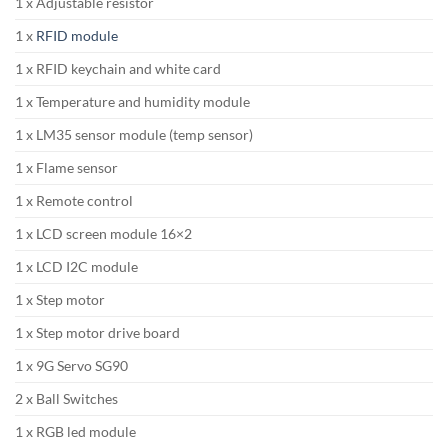
1 x Adjustable resistor
1 x
RFID module
1 x RFID keychain and white card
1 x Temperature and humidity module
1 x LM35 sensor module (temp sensor)
1 x Flame sensor
1 x Remote control
1 x LCD screen module 16×2
1 x LCD I2C module
1 x Step motor
1 x Step motor drive board
1 x 9G Servo SG90
2 x Ball Switches
1 x RGB led module