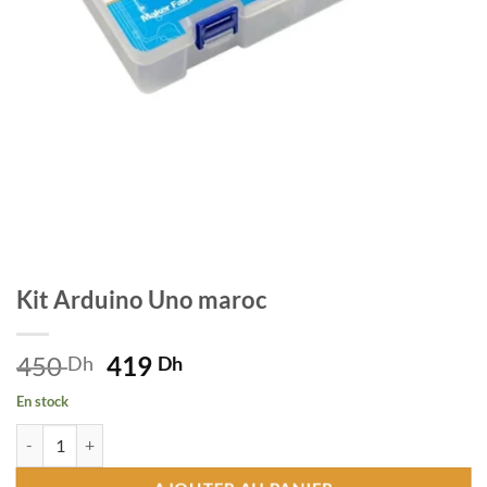
Kit Arduino Uno maroc
450
Le
419
Le
Dh
Dh
prix
prix
En stock
initial
actuel
quantité de Kit Arduino Uno maroc
était :
est :
450 Dh.
419 Dh.