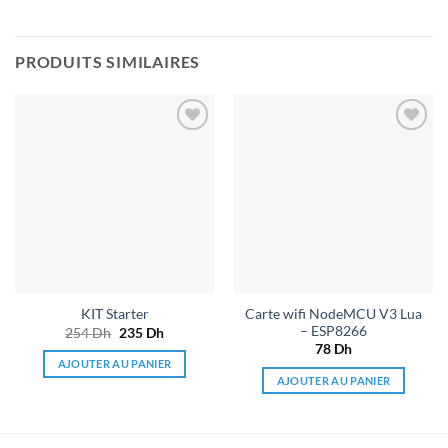
PRODUITS SIMILAIRES
Ajouter
Ajouter
à la liste
à la liste
de
de
souhaits
souhaits
Carte wifi NodeMCU V3 Lua
KIT Starter
– ESP8266
254
Dh
Le
235
Dh
Le
prix
prix
78
Dh
initial
actuel
AJOUTER AU PANIER
était :
est :
AJOUTER AU PANIER
254 Dh.
235 Dh.