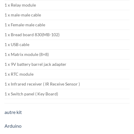
1 x Relay module
1 x male-male cable
1 x Female-male cable
1 x Bread board 830(MB-102)
1 x USB cable
1 x Matrix module (8×8)
1 x 9V battery barrel jack adapter
1 x RTC module
1 x Infrared receiver ( IR Receive Sensor )
1 x Switch panel ( Key Board)
autre kit
Arduino