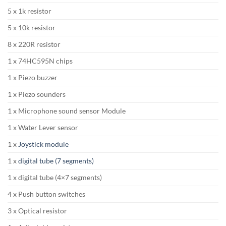
5 x 1k resistor
5 x 10k resistor
8 x 220R resistor
1 x 74HC595N chips
1 x Piezo buzzer
1 x Piezo sounders
1 x Microphone sound sensor Module
1 x Water Lever sensor
1 x
Joystick module
1 x
digital tube (7 segments)
1 x digital tube (4×7 segments)
4 x Push button switches
3 x Optical resistor