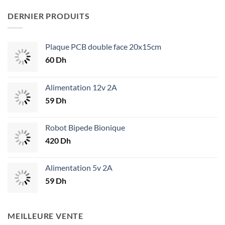
DERNIER PRODUITS
Plaque PCB double face 20x15cm
60
Dh
Alimentation 12v 2A
59
Dh
Robot Bipede Bionique
420
Dh
Alimentation 5v 2A
59
Dh
MEILLEURE VENTE