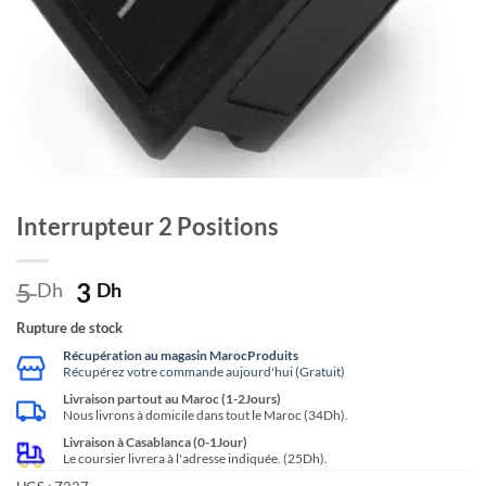
Interrupteur 2 Positions
5
Le
3
Le
Dh
Dh
prix
prix
Rupture de stock
initial
actuel
Récupération au magasin MarocProduits
était :
est :
Récupérez votre commande aujourd'hui (Gratuit)
5 Dh.
3 Dh.
Livraison partout au Maroc (1-2Jours)
Nous livrons à domicile dans tout le Maroc (34Dh).
Livraison à Casablanca (0-1Jour)
Le coursier livrera à l'adresse indiquée. (25Dh).