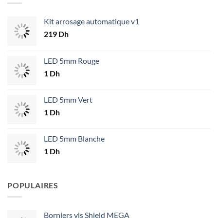
Kit arrosage automatique v1
219
Dh
LED 5mm Rouge
1
Dh
LED 5mm Vert
1
Dh
LED 5mm Blanche
1
Dh
POPULAIRES
Borniers vis Shield MEGA