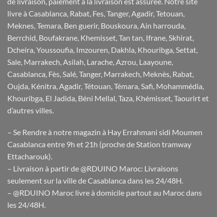
de livraison, paiement à la livraison est assurée. Notre site
livre à Casablanca, Rabat, Fes, Tanger, Agadir, Tetouan,
Meknes, Temara, Ben guerir, Bouskoura, Ain harrouda,
Berrchid, Boufakrane, Khemisset, Tan tan, Ifrane, Skhirat,
Dcheira, Youssoufia, Imzouren, Dakhla, Khouribga, Settat,
Sale, Marrakech, Asilah, Larache, Azrou, Laayoune,
Casablanca, Fès, Salé, Tanger, Marrakech, Meknès, Rabat,
Oujda, Kénitra, Agadir, Tétouan, Témara, Safi, Mohammédia,
Khouribga, El Jadida, Béni Mellal, Taza, Khémisset, Taourirt et
d’autres villes.
– Se Rendre à notre magazin à Hay Errahmani sidi Moumen
Casablanca entre 9h et 21h (proche de Station tramway
Ettacharouk).
– Livraison à partir de @RDUINO Maroc: Livraisons
seulement sur la ville de Casablanca dans les 24/48H.
– @RDUINO Maroc livre à domicile partout au Maroc dans
les 24/48H.