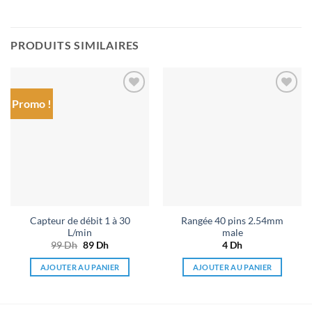
PRODUITS SIMILAIRES
Promo !
Ajouter
Ajouter
à la liste
à la liste
de
de
souhaits
souhaits
Capteur de débit 1 à 30
Rangée 40 pins 2.54mm
L/min
male
99
Dh
Le
89
Dh
Le
4
Dh
prix
prix
initial
actuel
AJOUTER AU PANIER
AJOUTER AU PANIER
était :
est :
99 Dh.
89 Dh.