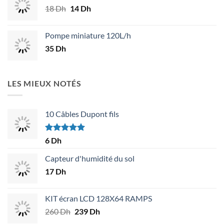
18
Dh
Le
14
Dh
Le
30 Dh.
25 Dh.
prix
prix
initial
actuel
Pompe miniature 120L/h
était :
est :
35
Dh
18 Dh.
14 Dh.
LES MIEUX NOTÉS
10 Câbles Dupont fils
Note
5.00
6
Dh
sur 5
Capteur d'humidité du sol
17
Dh
KIT écran LCD 128X64 RAMPS
260
Dh
Le
239
Dh
Le
prix
prix