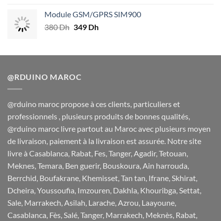
initial
actuel
Module GSM/GPRS SIM900
était :
est :
380
Dh
Le
349
Dh
Le
260 Dh.
239 Dh.
prix
prix
initial
actuel
était :
est :
380 Dh.
349 Dh.
@RDUINO MAROC
@rduino maroc propose à ces clients, particuliers et
professionnels , plusieurs produits de bonnes qualités,
@rduino maroc livre partout au Maroc avec plusieurs moyen
de livraison, paiement à la livraison est assurée. Notre site
livre à Casablanca, Rabat, Fes, Tanger, Agadir, Tetouan,
Meknes, Temara, Ben guerir, Bouskoura, Ain harrouda,
Berrchid, Boufakrane, Khemisset, Tan tan, Ifrane, Skhirat,
Dcheira, Youssoufia, Imzouren, Dakhla, Khouribga, Settat,
Sale, Marrakech, Asilah, Larache, Azrou, Laayoune,
Casablanca, Fès, Salé, Tanger, Marrakech, Meknès, Rabat,