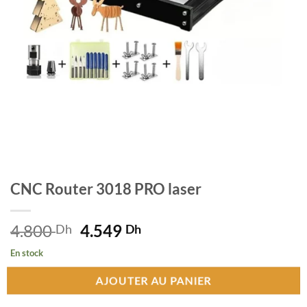
CNC Router 3018 PRO laser
4.800
Le
4.549
Le
Dh
Dh
prix
prix
En stock
initial
actuel
était :
est :
AJOUTER AU PANIER
4.800 Dh.
4.549 Dh.