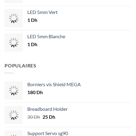
LED 5mm Vert
1
Dh
LED 5mm Blanche
1
Dh
POPULAIRES
Borniers vis Shield MEGA
180
Dh
Breadboard Holder
30
Dh
Le
25
Dh
Le
prix
prix
initial
actuel
Support Servo sg90
était :
est :