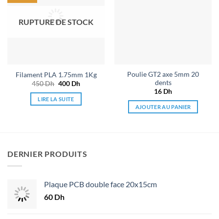
de
de
souhaits
souhaits
RUPTURE DE STOCK
Poulie GT2 axe 5mm 20
Filament PLA 1.75mm 1Kg
dents
450
Dh
Le
400
Dh
Le
prix
prix
16
Dh
initial
actuel
LIRE LA SUITE
était :
est :
AJOUTER AU PANIER
450 Dh.
400 Dh.
DERNIER PRODUITS
Plaque PCB double face 20x15cm
60
Dh