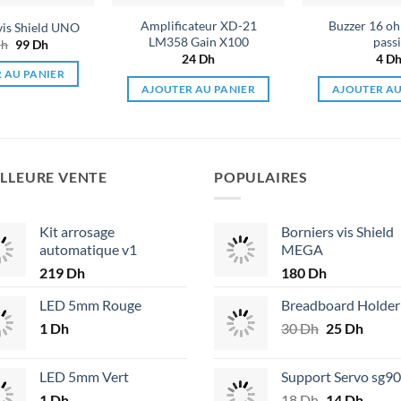
Amplificateur XD-21
Buzzer 16 o
vis Shield UNO
LM358 Gain X100
passi
h
Le
99
Dh
Le
prix
prix
24
Dh
4
D
initial
actuel
 AU PANIER
était :
est :
AJOUTER AU PANIER
AJOUTER AU
120 Dh.
99 Dh.
LLEURE VENTE
POPULAIRES
Kit arrosage
Borniers vis Shield
automatique v1
MEGA
219
Dh
180
Dh
LED 5mm Rouge
Breadboard Holder
1
Dh
30
Dh
Le
25
Dh
Le
prix
prix
initial
actuel
LED 5mm Vert
Support Servo sg90
était :
est :
1
Dh
18
Dh
Le
14
Dh
Le