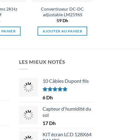
hms 2KHz
Convertisseur DC-DC
f
adjustable LM2596S
h
59
Dh
 PANIER
AJOUTER AU PANIER
LES MIEUX NOTÉS
10 Câbles Dupont fils
Note
5.00
6
Dh
sur 5
Capteur d'humidité du
sol
17
Dh
KIT écran LCD 128X64