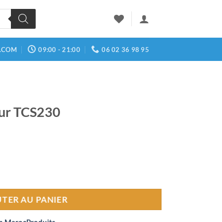
.COM
09:00 - 21:00
06 02 36 98 95
eur TCS230
TCS230
UTER AU PANIER
n MarocProduits