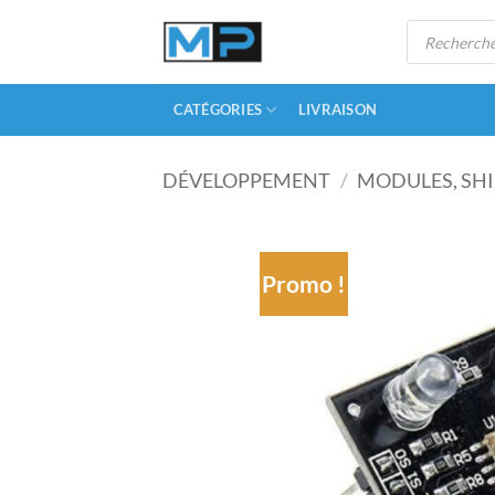
Passer
Recherche
au
de
produits
contenu
CATÉGORIES
LIVRAISON
DÉVELOPPEMENT
/
MODULES, SHI
Promo !