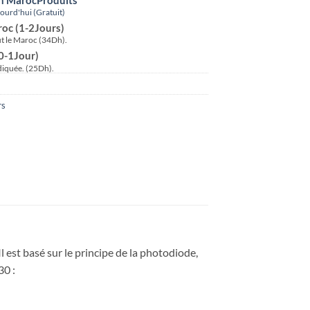
urd'hui (Gratuit)
roc (1-2Jours)
ut le Maroc (34Dh).
(0-1Jour)
ndiquée. (25Dh).
rs
 est basé sur le principe de la photodiode,
30 :