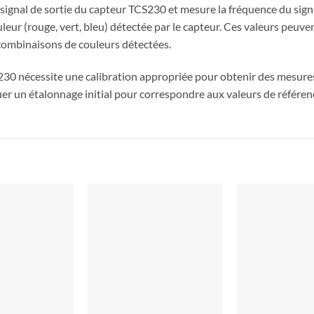
 signal de sortie du capteur TCS230 et mesure la fréquence du sign
eur (rouge, vert, bleu) détectée par le capteur. Ces valeurs peuvent
 combinaisons de couleurs détectées.
S230 nécessite une calibration appropriée pour obtenir des mesure
tuer un étalonnage initial pour correspondre aux valeurs de référe
Ajouter
Ajouter
à la liste
à la liste
de
de
souhaits
souhaits