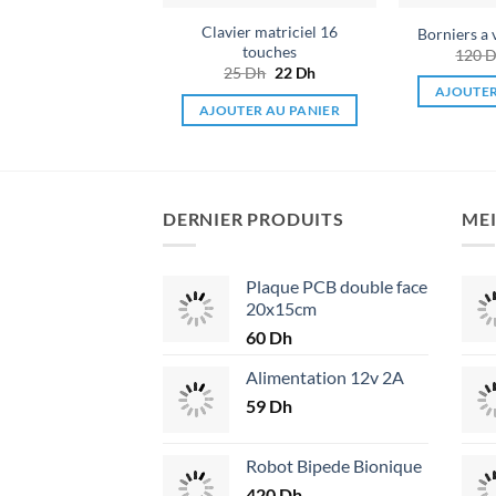
Clavier matriciel 16
Borniers a 
touches
120
D
25
Dh
Le
22
Dh
Le
prix
prix
AJOUTER
initial
actuel
AJOUTER AU PANIER
était :
est :
25 Dh.
22 Dh.
DERNIER PRODUITS
MEI
Plaque PCB double face
20x15cm
60
Dh
Alimentation 12v 2A
59
Dh
Robot Bipede Bionique
420
Dh