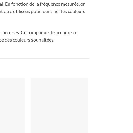
al. En fonction de la fréquence mesurée, on
 être utilisées pour identifier les couleurs
s précises. Cela implique de prendre en
nce des couleurs souhaitées.
Ajouter
Ajouter
à la liste
à la liste
de
de
souhaits
souhaits