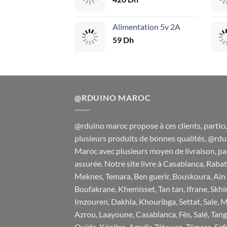
Alimentation 5v 2A
59
Dh
@RDUINO MAROC
@rduino maroc propose à ces clients, particul
plusieurs produits de bonnes qualités, @rdu
Maroc avec plusieurs moyen de livraison, pai
assurée. Notre site livre à Casablanca, Rabat,
Meknes, Temara, Ben guerir, Bouskoura, Ain 
Boufakrane, Khemisset, Tan tan, Ifrane, Skhi
Imzouren, Dakhla, Khouribga, Settat, Sale, M
Azrou, Laayoune, Casablanca, Fès, Salé, Tan
Oujda, Kénitra, Agadir, Tétouan, Témara, Sa