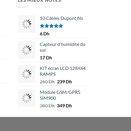
10 Câbles Dupont fils
Note
5.00
6
Dh
sur 5
Capteur d'humidité du
sol
17
Dh
KIT écran LCD 128X64
RAMPS
.
260
Dh
Le
239
Dh
Le
prix
prix
Module GSM/GPRS
initial
actuel
.
SIM900
était :
est :
380
Dh
Le
349
Dh
Le
260 Dh.
239 Dh.
prix
prix
initial
actuel
était :
est :
380 Dh.
349 Dh.