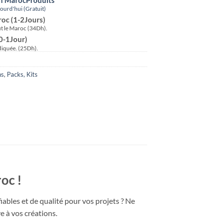
urd'hui (Gratuit)
roc (1-2Jours)
ut le Maroc (34Dh).
(0-1Jour)
ndiquée. (25Dh).
ns
,
Packs, Kits
oc !
bles et de qualité pour vos projets ? Ne
e à vos créations.