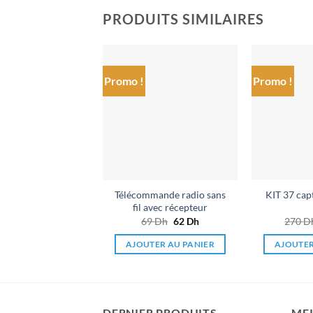
PRODUITS SIMILAIRES
Promo !
Promo !
Ajouter
à la liste
de
souhaits
Télécommande radio sans
KIT 37 cap
fil avec récepteur
69
Dh
Le
62
Dh
Le
270
D
prix
prix
initial
actuel
AJOUTER AU PANIER
AJOUTER
était :
est :
69 Dh.
62 Dh.
DERNIER PRODUITS
MEI