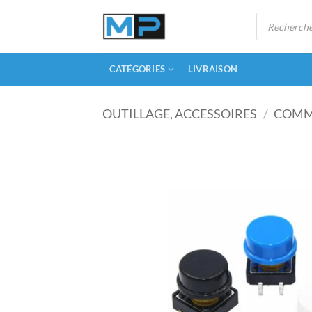
Passer
Recherche
au
de
produits
contenu
CATÉGORIES
LIVRAISON
OUTILLAGE, ACCESSOIRES
/
COMM