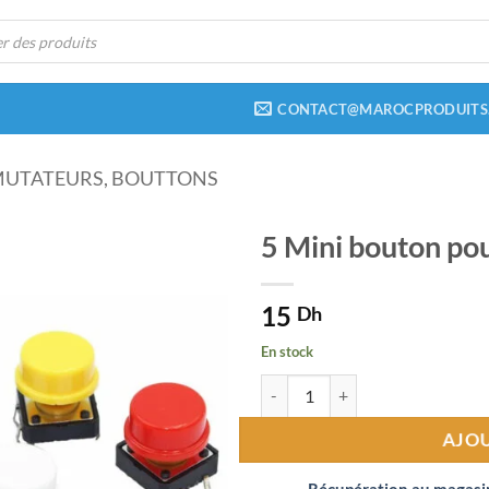
CONTACT@MAROCPRODUITS
UTATEURS, BOUTTONS
5 Mini bouton po
Ajouter
15
à la liste
Dh
de
souhaits
En stock
quantité de 5 Mini bouton pousso
AJOU
Récupération au magasi