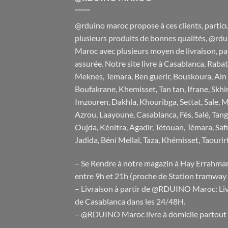
@rduino maroc propose à ces clients, particul
plusieurs produits de bonnes qualités, @rdu
Maroc avec plusieurs moyen de livraison, pai
assurée. Notre site livre à Casablanca, Rabat,
Meknes, Temara, Ben guerir, Bouskoura, Ain 
Boufakrane, Khemisset, Tan tan, Ifrane, Skhi
Imzouren, Dakhla, Khouribga, Settat, Sale, M
Azrou, Laayoune, Casablanca, Fès, Salé, Tan
Oujda, Kénitra, Agadir, Tétouan, Témara, Sa
Jadida, Béni Mellal, Taza, Khémisset, Taourirt 
– Se Rendre à notre magazin à Hay Errahm
entre 9h et 21h (proche de Station tramway
– Livraison à partir de @RDUINO Maroc: Livr
de Casablanca dans les 24/48H.
– @RDUINO Maroc livre à domicile partout 