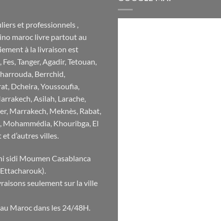
iers et professionnels ,
ino maroc livre partout au
ement à la livraison est
 Fes, Tanger, Agadir, Tetouan,
harrouda, Berrchid,
rat, Dcheira, Youssoufia,
arrakech, Asilah, Larache,
ger, Marrakech, Meknès, Rabat,
fi, Mohammédia, Khouribga, El
et d’autres villes.
ani sidi Moumen Casablanca
 Ettacharouk).
aisons seulement sur la ville
au Maroc dans les 24/48H.