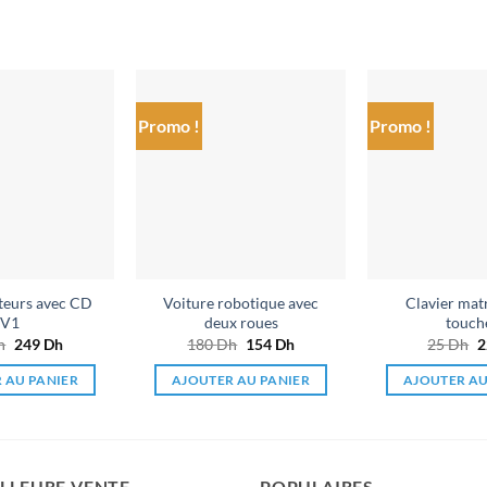
Promo !
Promo !
Ajouter
Ajouter
à la liste
à la liste
de
de
souhaits
souhaits
teurs avec CD
Voiture robotique avec
Clavier matr
V1
deux roues
touch
h
Le
249
Dh
Le
180
Dh
Le
154
Dh
Le
25
Dh
L
prix
prix
prix
prix
p
initial
actuel
initial
actuel
i
 AU PANIER
AJOUTER AU PANIER
AJOUTER AU
était :
est :
était :
est :
é
270 Dh.
249 Dh.
180 Dh.
154 Dh.
2
LLEURE VENTE
POPULAIRES