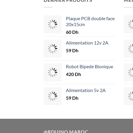
Plaque PCB double face
20x15cm
60
Dh
Alimentation 12v 2A
59
Dh
Robot Bipede Bionique
420
Dh
Alimentation 5v 2A
59
Dh
@RDUINO MAROC