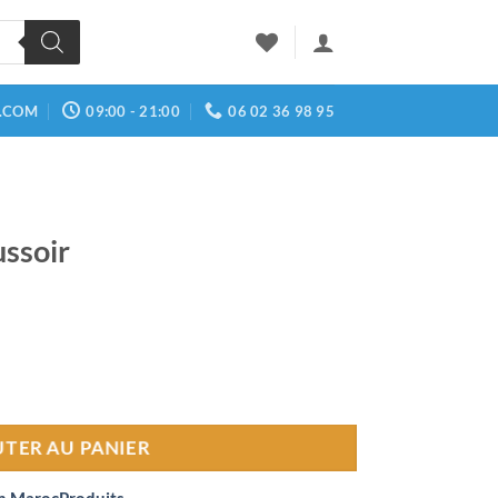
.COM
09:00 - 21:00
06 02 36 98 95
ussoir
ir
TER AU PANIER
n MarocProduits