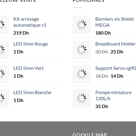
Kit arrosage
Borniers vis Shield
automatique v1
MEGA
219
Dh
180
Dh
LED 5mm Rouge
Breadboard Holder
1
Dh
30
Dh
Le
25
Dh
Le
prix
prix
initial
actuel
LED 5mm Vert
Support Servo sg90
était :
est :
1
Dh
18
Dh
Le
14
Dh
Le
30 Dh.
25 Dh
prix
prix
initial
actuel
LED 5mm Blanche
Pompe miniature
était :
est :
120L/h
1
Dh
18 Dh.
14 Dh
35
Dh
GOOGLE MAP