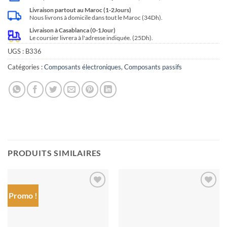
Livraison partout au Maroc (1-2Jours)
Nous livrons à domicile dans tout le Maroc (34Dh).
Livraison à Casablanca (0-1Jour)
Le coursier livrera à l'adresse indiquée. (25Dh).
UGS :
B336
Catégories :
Composants électroniques
,
Composants passifs
PRODUITS SIMILAIRES
Promo !
Ajouter
Ajouter
à la liste
à la liste
de
de
souhaits
souhaits