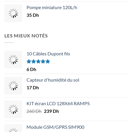
initial
actuel
Pompe miniature 120L/h
était :
est :
35
Dh
18 Dh.
14 Dh.
LES MIEUX NOTÉS
10 Câbles Dupont fils
Note
5.00
6
Dh
sur 5
Capteur d'humidité du sol
17
Dh
KIT écran LCD 128X64 RAMPS
260
Dh
Le
239
Dh
Le
prix
prix
initial
actuel
Module GSM/GPRS SIM900
était :
est :