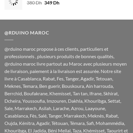
380
Dh
Le
349
Dh
Le
260 Dh.
239 Dh.
prix
prix
initial
actuel
était :
est :
380 Dh.
349 Dh.
@RDUINO MAROC
@rduino maroc propose à ces clients, particuliers et
professionnels , plusieurs produits de bonnes qualités,
@rduino maroc livre partout au Maroc avec plusieurs moyen
de livraison, paiement à la livraison est assurée. Notre site
livre à Casablanca, Rabat, Fes, Tanger, Agadir, Tetouan,
Meknes, Temara, Ben guerir, Bouskoura, Ain harrouda,
Berrchid, Boufakrane, Khemisset, Tan tan, Ifrane, Skhirat,
Dcheira, Youssoufia, Imzouren, Dakhla, Khouribga, Settat,
Sale, Marrakech, Asilah, Larache, Azrou, Laayoune,
Casablanca, Fès, Salé, Tanger, Marrakech, Meknès, Rabat,
Oujda, Kénitra, Agadir, Tétouan, Témara, Safi, Mohammédia,
Khouribga, El Jadida, Béni Mellal, Taza, Khémisset, Taourirt et