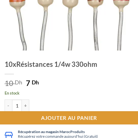
10xRésistances 1/4w 330ohm
10
Le
7
Le
Dh
Dh
prix
prix
En stock
initial
actuel
quantité de 10xRésistances 1/4w 330ohm
était :
est :
10 Dh.
7 Dh.
AJOUTER AU PANIER
Récupération au magasin MarocProduits
Récupérez votre commande aujourd'hui (Gratuit)