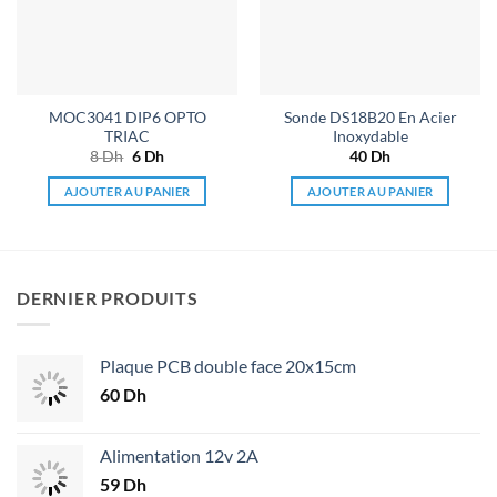
MOC3041 DIP6 OPTO
Sonde DS18B20 En Acier
TRIAC
Inoxydable
8
Dh
Le
6
Dh
Le
40
Dh
prix
prix
initial
actuel
AJOUTER AU PANIER
AJOUTER AU PANIER
était :
est :
8 Dh.
6 Dh.
DERNIER PRODUITS
Plaque PCB double face 20x15cm
60
Dh
Alimentation 12v 2A
59
Dh