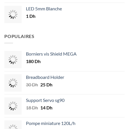
LED 5mm Blanche
1
Dh
POPULAIRES
Borniers vis Shield MEGA
180
Dh
Breadboard Holder
30
Dh
Le
25
Dh
Le
prix
prix
initial
actuel
Support Servo sg90
était :
est :
18
Dh
Le
14
Dh
Le
30 Dh.
25 Dh.
prix
prix
initial
actuel
Pompe miniature 120L/h
était :
est :