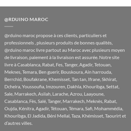
initial
actuel
était :
est :
380 Dh.
349 Dh.
@RDUINO MAROC
@rduino maroc propose à ces clients, particuliers et
professionnels , plusieurs produits de bonnes qualités,
@rduino maroc livre partout au Maroc avec plusieurs moyen
de livraison, paiement à la livraison est assurée. Notre site
livre à Casablanca, Rabat, Fes, Tanger, Agadir, Tetouan,
Meknes, Temara, Ben guerir, Bouskoura, Ain harrouda,
Berrchid, Boufakrane, Khemisset, Tan tan, Ifrane, Skhirat,
Dcheira, Youssoufia, Imzouren, Dakhla, Khouribga, Settat,
Sale, Marrakech, Asilah, Larache, Azrou, Laayoune,
Casablanca, Fès, Salé, Tanger, Marrakech, Meknès, Rabat,
Oujda, Kénitra, Agadir, Tétouan, Témara, Safi, Mohammédia,
Khouribga, El Jadida, Béni Mellal, Taza, Khémisset, Taourirt et
d’autres villes.