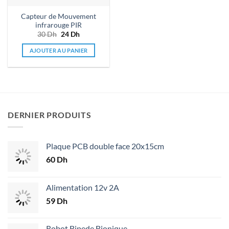
Capteur de Mouvement
infrarouge PIR
30
Dh
Le
24
Dh
Le
prix
prix
initial
actuel
AJOUTER AU PANIER
était :
est :
30 Dh.
24 Dh.
DERNIER PRODUITS
Plaque PCB double face 20x15cm
60
Dh
Alimentation 12v 2A
59
Dh
Robot Bipede Bionique