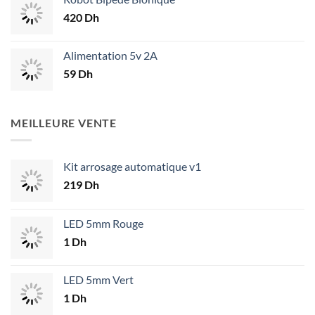
420
Dh
Alimentation 5v 2A
59
Dh
MEILLEURE VENTE
Kit arrosage automatique v1
219
Dh
LED 5mm Rouge
1
Dh
LED 5mm Vert
1
Dh