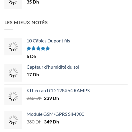
35
Dh
18 Dh.
14 Dh.
LES MIEUX NOTÉS
10 Câbles Dupont fils
Note
5.00
6
Dh
sur 5
Capteur d'humidité du sol
17
Dh
KIT écran LCD 128X64 RAMPS
260
Dh
Le
239
Dh
Le
prix
prix
initial
actuel
Module GSM/GPRS SIM900
était :
est :
380
Dh
Le
349
Dh
Le
260 Dh.
239 Dh.
prix
prix