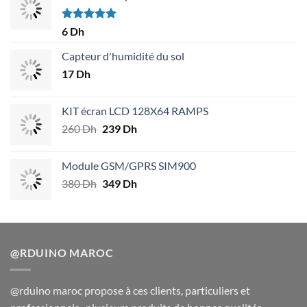
Note
5.00
6
Dh
sur 5
Capteur d'humidité du sol
17
Dh
KIT écran LCD 128X64 RAMPS
260
Dh
Le
239
Dh
Le
prix
prix
initial
actuel
Module GSM/GPRS SIM900
était :
est :
380
Dh
Le
349
Dh
Le
260 Dh.
239 Dh.
prix
prix
initial
actuel
était :
est :
380 Dh.
349 Dh.
@RDUINO MAROC
@rduino maroc propose à ces clients, particuliers et