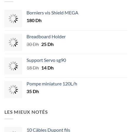
Borniers vis Shield MEGA
180
Dh
Breadboard Holder
30
Dh
Le
25
Dh
Le
prix
prix
initial
actuel
Support Servo sg90
était :
est :
18
Dh
Le
14
Dh
Le
30 Dh.
25 Dh.
prix
prix
initial
actuel
Pompe miniature 120L/h
était :
est :
35
Dh
18 Dh.
14 Dh.
LES MIEUX NOTÉS
10 Câbles Dupont fils