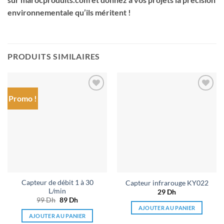
environnementale qu’ils méritent !
PRODUITS SIMILAIRES
Promo !
Ajouter
Ajouter
à la liste
à la liste
de
de
souhaits
souhaits
Capteur de débit 1 à 30
Capteur infrarouge KY022
L/min
29
Dh
99
Dh
Le
89
Dh
Le
prix
prix
AJOUTER AU PANIER
initial
actuel
AJOUTER AU PANIER
était :
est :