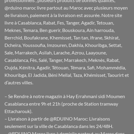
professionnels , plusieurs produits de bonnes qualités,
@rduino maroc livre partout au Maroc avec plusieurs moyen
de livraison, paiement à la livraison est assurée. Notre site
livre à Casablanca, Rabat, Fes, Tanger, Agadir, Tetouan,
Meknes, Temara, Ben guerir, Bouskoura, Ain harrouda,
Berrchid, Boufakrane, Khemisset, Tan tan, Ifrane, Skhirat,
Dcheira, Youssoufia, Imzouren, Dakhla, Khouribga, Settat,
Sale, Marrakech, Asilah, Larache, Azrou, Laayoune,
Casablanca, Fès, Salé, Tanger, Marrakech, Meknès, Rabat,
Oujda, Kénitra, Agadir, Tétouan, Témara, Safi, Mohammédia,
Khouribga, El Jadida, Béni Mellal, Taza, Khémisset, Taourirt et
d’autres villes.
– Se Rendre à notre magazin à Hay Errahmani sidi Moumen
Casablanca entre 9h et 21h (proche de Station tramway
Ettacharouk).
– Livraison à partir de @RDUINO Maroc: Livraisons
seulement sur la ville de Casablanca dans les 24/48H.
– @RDUINO Maroc livre à domicile partout au Maroc dans