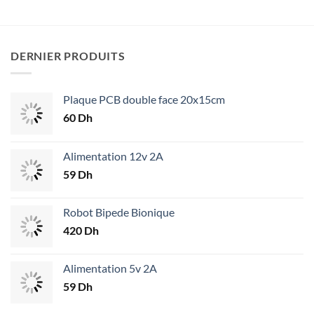
99 Dh.
89 Dh.
DERNIER PRODUITS
Plaque PCB double face 20x15cm
60
Dh
Alimentation 12v 2A
59
Dh
Robot Bipede Bionique
420
Dh
Alimentation 5v 2A
59
Dh