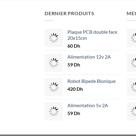
DERNIER PRODUITS
MEI
Plaque PCB double face
20x15cm
60
Dh
Alimentation 12v 2A
59
Dh
Robot Bipede Bionique
420
Dh
Alimentation 5v 2A
59
Dh