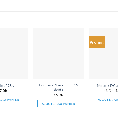
Promo !
Ajouter
Ajouter
à la liste
à la liste
de
de
souhaits
souhaits
Poulie GT2 axe 5mm 16
le L298N
Moteur DC a
dents
7
Dh
43
Dh
L
p
16
Dh
i
 AU PANIER
AJOUTER AU
é
AJOUTER AU PANIER
4