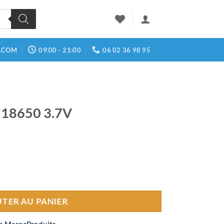
.COM
09:00 - 21:00
06 02 36 98 95
e 18650 3.7V
650 3.7V
TER AU PANIER
n MarocProduits