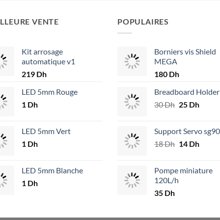
LLEURE VENTE
POPULAIRES
Kit arrosage
Borniers vis Shield
automatique v1
MEGA
219
Dh
180
Dh
LED 5mm Rouge
Breadboard Holder
1
Dh
30
Dh
Le
25
Dh
Le
prix
prix
initial
actuel
LED 5mm Vert
Support Servo sg90
était :
est :
1
Dh
18
Dh
Le
14
Dh
Le
30 Dh.
25 Dh
prix
prix
initial
actuel
LED 5mm Blanche
Pompe miniature
était :
est :
120L/h
1
Dh
18 Dh.
14 Dh
35
Dh