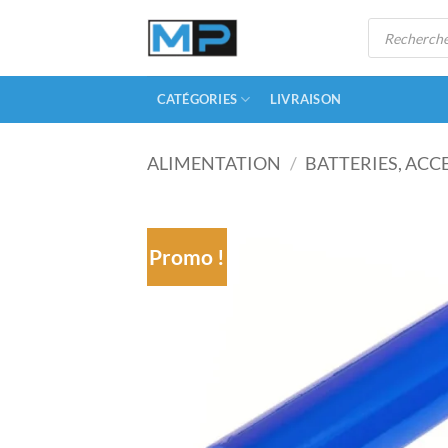
Passer
Recherche
au
de
produits
contenu
CATÉGORIES
LIVRAISON
ALIMENTATION
/
BATTERIES, ACC
Promo !