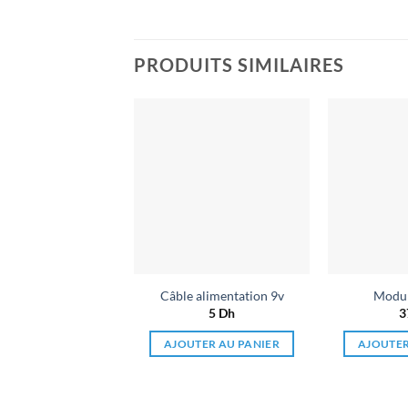
PRODUITS SIMILAIRES
Ajouter
à la liste
de
souhaits
Câble alimentation 9v
Modu
5
Dh
3
AJOUTER AU PANIER
AJOUTER