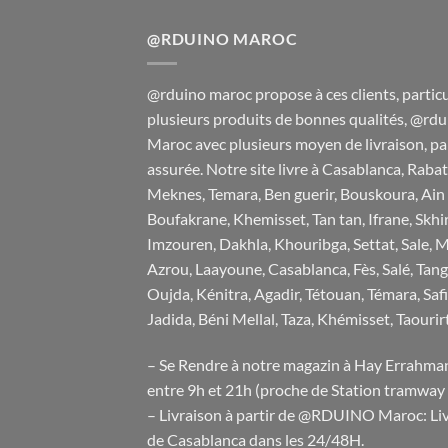
@RDUINO MAROC
@rduino maroc propose à ces clients, particul
plusieurs produits de bonnes qualités, @rdu
Maroc avec plusieurs moyen de livraison, pai
assurée. Notre site livre à Casablanca, Rabat,
Meknes, Temara, Ben guerir, Bouskoura, Ain 
Boufakrane, Khemisset, Tan tan, Ifrane, Skhi
Imzouren, Dakhla, Khouribga, Settat, Sale, M
Azrou, Laayoune, Casablanca, Fès, Salé, Tan
Oujda, Kénitra, Agadir, Tétouan, Témara, Sa
Jadida, Béni Mellal, Taza, Khémisset, Taourirt 
– Se Rendre à notre magazin à Hay Errahm
entre 9h et 21h (proche de Station tramway
– Livraison à partir de @RDUINO Maroc: Livr
de Casablanca dans les 24/48H.