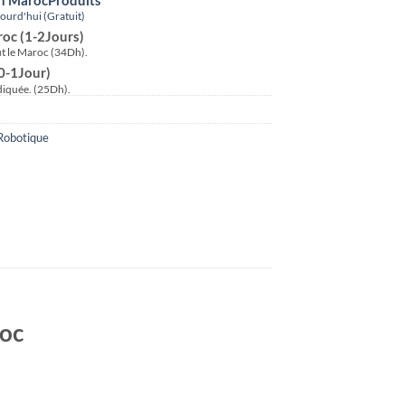
urd'hui (Gratuit)
roc (1-2Jours)
ut le Maroc (34Dh).
(0-1Jour)
ndiquée. (25Dh).
Robotique
roc