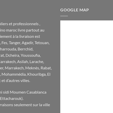
GOOGLE MAP
iers et professionnels ,
ino maroc livre partout au
ement à la livraison est
 Fes, Tanger, Agadir, Tetouan,
harrouda, Berrchid,
rat, Dcheira, Youssoufia,
arrakech, Asilah, Larache,
ger, Marrakech, Meknès, Rabat,
fi, Mohammédia, Khouribga, El
et d’autres villes.
ani sidi Moumen Casablanca
 Ettacharouk).
aisons seulement sur la ville