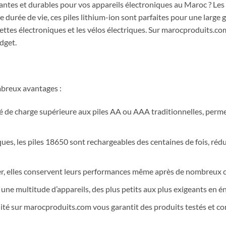
ntes et durables pour vos appareils électroniques au Maroc ? Les p
 durée de vie, ces piles lithium-ion sont parfaites pour une large
rettes électroniques et les vélos électriques. Sur marocproduits.c
dget.
mbreux avantages :
té de charge supérieure aux piles AA ou AAA traditionnelles, perme
s, les piles 18650 sont rechargeables des centaines de fois, rédui
, elles conservent leurs performances même après de nombreux cy
une multitude d’appareils, des plus petits aux plus exigeants en én
ité sur marocproduits.com vous garantit des produits testés et c