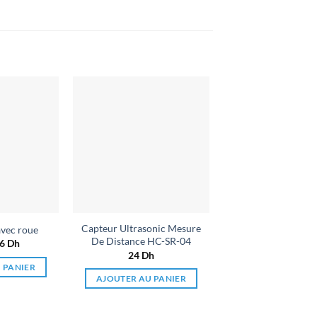
Ajouter
Ajouter
à la liste
à la liste
de
de
souhaits
souhaits
Capteur Ultrasonic Mesure
vec roue
De Distance HC-SR-04
e
36
Dh
Le
rix
prix
24
Dh
nitial
actuel
 PANIER
tait :
est :
AJOUTER AU PANIER
3 Dh.
36 Dh.