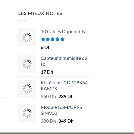
LES MIEUX NOTÉS
10 Câbles Dupont fils
Note
5.00
6
Dh
sur 5
Capteur d'humidité du
sol
17
Dh
KIT écran LCD 128X64
RAMPS
.
260
Dh
Le
239
Dh
Le
prix
prix
Module GSM/GPRS
initial
actuel
.
SIM900
était :
est :
380
Dh
Le
349
Dh
Le
260 Dh.
239 Dh.
prix
prix
initial
actuel