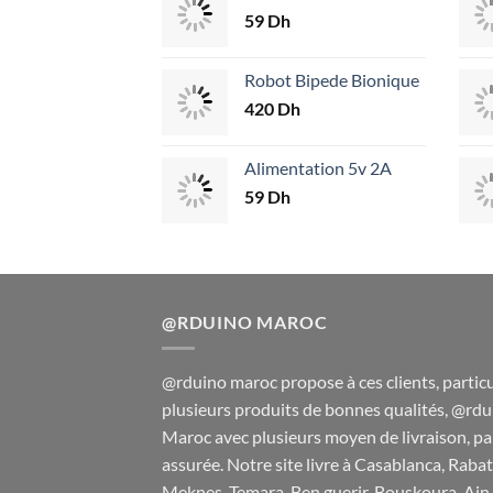
59
Dh
Robot Bipede Bionique
420
Dh
Alimentation 5v 2A
59
Dh
@RDUINO MAROC
@rduino maroc propose à ces clients, particul
plusieurs produits de bonnes qualités, @rdu
Maroc avec plusieurs moyen de livraison, pai
assurée. Notre site livre à Casablanca, Rabat,
Meknes, Temara, Ben guerir, Bouskoura, Ain 