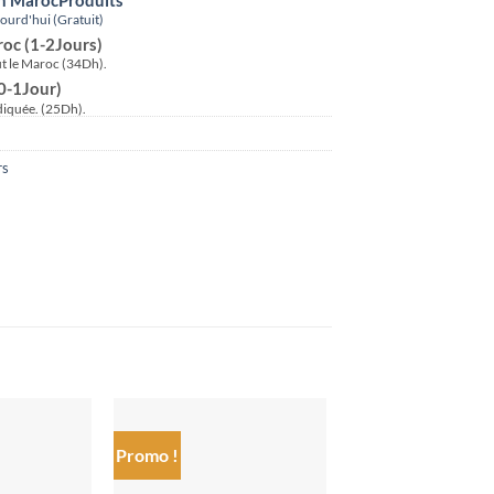
urd'hui (Gratuit)
roc (1-2Jours)
ut le Maroc (34Dh).
(0-1Jour)
ndiquée. (25Dh).
rs
Promo !
Ajouter
Ajouter
à la liste
à la liste
de
de