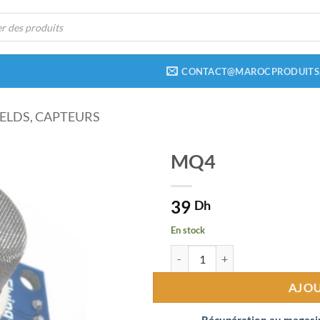
CONTACT@MAROCPRODUITS
ELDS, CAPTEURS
MQ4
Ajouter
39
à la liste
Dh
de
souhaits
En stock
quantité de MQ4
AJO
Récupération au magasi