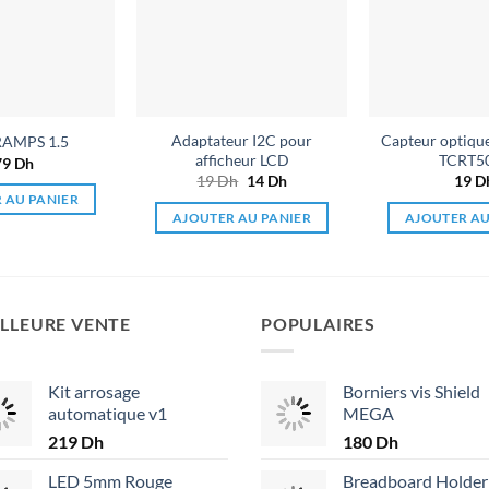
souhaits
souhaits
Adaptateur I2C pour
Capteur optique
RAMPS 1.5
afficheur LCD
TCRT5
79
Dh
19
Dh
Le
14
Dh
Le
19
D
prix
prix
 AU PANIER
initial
actuel
AJOUTER AU PANIER
AJOUTER AU
était :
est :
19 Dh.
14 Dh.
LLEURE VENTE
POPULAIRES
Kit arrosage
Borniers vis Shield
automatique v1
MEGA
219
Dh
180
Dh
LED 5mm Rouge
Breadboard Holder