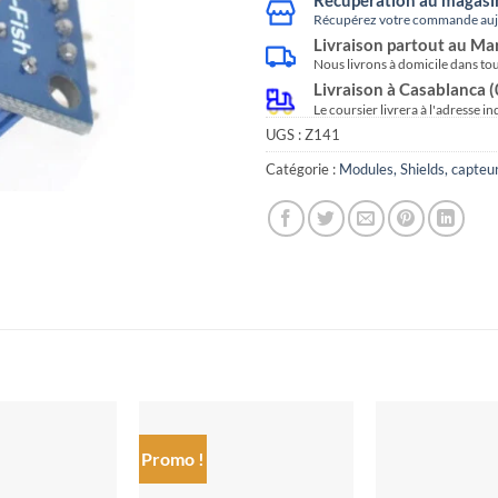
Récupérez votre commande aujo
Livraison partout au Ma
Nous livrons à domicile dans to
Livraison à Casablanca 
Le coursier livrera à l'adresse i
UGS :
Z141
Catégorie :
Modules, Shields, capteu
Promo !
Ajouter
Ajouter
à la liste
à la liste
de
de