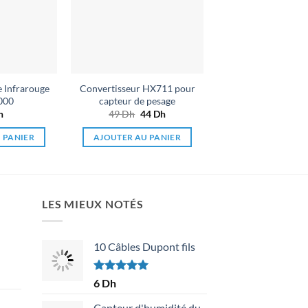
souhaits
souhaits
 Infrarouge
Convertisseur HX711 pour
000
capteur de pesage
h
49
Dh
Le
44
Dh
Le
prix
prix
initial
actuel
 PANIER
AJOUTER AU PANIER
était :
est :
49 Dh.
44 Dh.
LES MIEUX NOTÉS
10 Câbles Dupont fils
Note
5.00
6
Dh
sur 5
Capteur d'humidité du