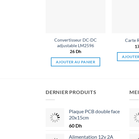
souhaits
Convertisseur DC-DC
Carte 
adjustable LM2596
1
26
Dh
AJOUTER
AJOUTER AU PANIER
DERNIER PRODUITS
MEI
Plaque PCB double face
20x15cm
60
Dh
Alimentation 12v 2A