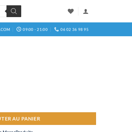
.COM
09:00 - 21:00
06 02 36 98 95
UTER AU PANIER
n MarocProduits