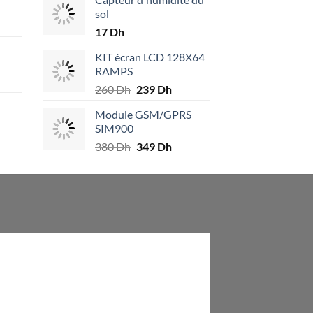
sol
17
Dh
KIT écran LCD 128X64
RAMPS
.
260
Dh
Le
239
Dh
Le
prix
prix
Module GSM/GPRS
initial
actuel
.
SIM900
était :
est :
380
Dh
Le
349
Dh
Le
260 Dh.
239 Dh.
prix
prix
initial
actuel
était :
est :
380 Dh.
349 Dh.