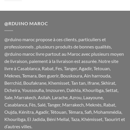
prix
prix
initial
actuel
était :
est :
380 Dh.
349 Dh.
@RDUINO MAROC
@rduino maroc propose à ces clients, particuliers et
professionnels , plusieurs produits de bonnes qualités,
@rduino maroc livre partout au Maroc avec plusieurs moyen
de livraison, paiement à la livraison est assurée. Notre site
livre à Casablanca, Rabat, Fes, Tanger, Agadir, Tetouan,
Meknes, Temara, Ben guerir, Bouskoura, Ain harrouda,
Berrchid, Boufakrane, Khemisset, Tan tan, Ifrane, Skhirat,
Dcheira, Youssoufia, Imzouren, Dakhla, Khouribga, Settat,
Sale, Marrakech, Asilah, Larache, Azrou, Laayoune,
Casablanca, Fès, Salé, Tanger, Marrakech, Meknès, Rabat,
Oujda, Kénitra, Agadir, Tétouan, Témara, Safi, Mohammédia,
Khouribga, El Jadida, Béni Mellal, Taza, Khémisset, Taourirt et
d’autres villes.