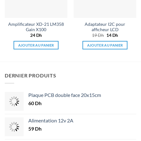
Amplificateur XD-21 LM358
Adaptateur I2C pour
Gain X100
afficheur LCD
24
Dh
19
Dh
Le
14
Dh
Le
prix
prix
initial
actuel
AJOUTER AU PANIER
AJOUTER AU PANIER
était :
est :
19 Dh.
14 Dh.
DERNIER PRODUITS
Plaque PCB double face 20x15cm
60
Dh
Alimentation 12v 2A
59
Dh