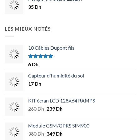
était :
est :
35
Dh
18 Dh.
14 Dh.
LES MIEUX NOTÉS
10 Câbles Dupont fils
Note
5.00
6
Dh
sur 5
Capteur d'humidité du sol
17
Dh
KIT écran LCD 128X64 RAMPS
260
Dh
Le
239
Dh
Le
prix
prix
initial
actuel
Module GSM/GPRS SIM900
était :
est :
380
Dh
Le
349
Dh
Le
260 Dh.
239 Dh.